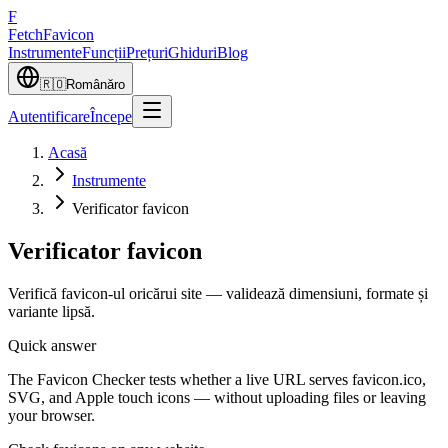
F
Fetch
Favicon
Instrumente
Funcții
Prețuri
Ghiduri
Blog
🇷🇴
Română
ro
Autentificare
Începe
Acasă
Instrumente
Verificator favicon
Verificator favicon
Verifică favicon-ul oricărui site — validează dimensiuni, formate și
variante lipsă.
Quick answer
The Favicon Checker tests whether a live URL serves favicon.ico,
SVG, and Apple touch icons — without uploading files or leaving
your browser.