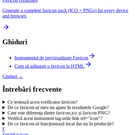
Favicon Generator
Generate a complete favicon pack (ICO + PNGs) for every device
and browser.
Ghiduri
Instrumentul de previzualizare Favicon
Cum să adăugați o favicon la HTML
Ghiduri
→
Întrebări frecvente
Ce testează acest verificator favicon?
De ce favicon-ul meu nu apare în rezultatele Google?
Care este diferența dintre favicon.ico și favicon PNG?
Verifică acest instrument tag-urile link rel="icon"?
De ce favicon-ul funcționează local dar nu în producție?
F
FetchFavicon