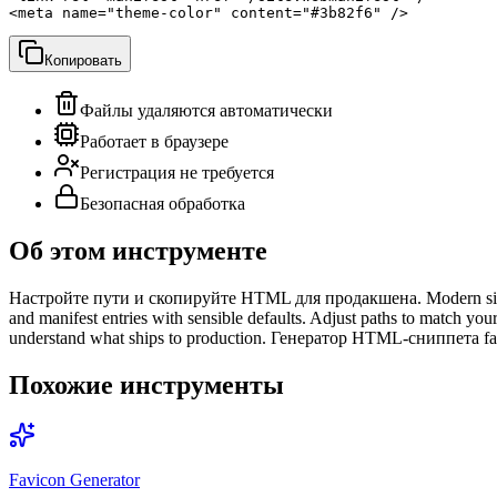
<meta name="theme-color" content="#3b82f6" />
Копировать
Файлы удаляются автоматически
Работает в браузере
Регистрация не требуется
Безопасная обработка
Об этом инструменте
Настройте пути и скопируйте HTML для продакшена. Modern sites n
and manifest entries with sensible defaults. Adjust paths to match yo
understand what ships to production. Генератор HTML-сниппета f
Похожие инструменты
Favicon Generator