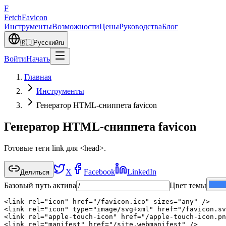
F
Fetch
Favicon
Инструменты
Возможности
Цены
Руководства
Блог
🇷🇺
Русский
ru
Войти
Начать
Главная
Инструменты
Генератор HTML-сниппета favicon
Генератор HTML-сниппета favicon
Готовые теги link для <head>.
X
Facebook
LinkedIn
Делиться
Базовый путь актива
Цвет темы
<link rel="icon" href="/favicon.ico" sizes="any" />

<link rel="icon" type="image/svg+xml" href="/favicon.sv
<link rel="apple-touch-icon" href="/apple-touch-icon.pn
<link rel="manifest" href="/site.webmanifest" />
