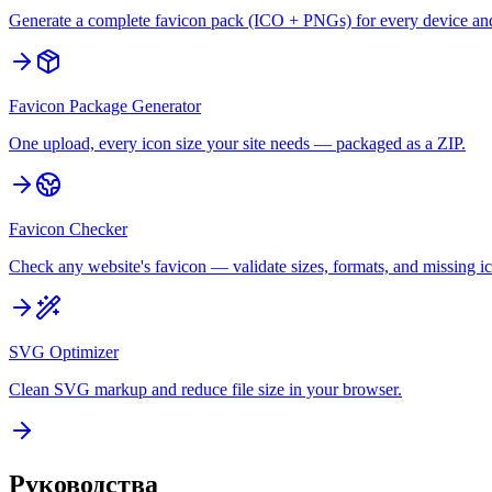
Generate a complete favicon pack (ICO + PNGs) for every device an
Favicon Package Generator
One upload, every icon size your site needs — packaged as a ZIP.
Favicon Checker
Check any website's favicon — validate sizes, formats, and missing ic
SVG Optimizer
Clean SVG markup and reduce file size in your browser.
Руководства