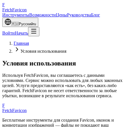
F
Fetch
Favicon
Инструменты
Возможности
Цены
Руководства
Блог
🇷🇺
Русский
ru
Войти
Начать
Главная
Условия использования
Условия использования
Используя FetchFavicon, вы соглашаетесь с данными
условиями. Сервис можно использовать для любых законных
целей. Услуги предоставляются «как есть», без каких-либо
гарантий. FetchFavicon не несет ответственности за любые
убытки, возникшие в результате использования сервиса.
F
FetchFavicon
Бесплатные инструменты для создания Favicon, иконок и
конвертации изображений — файлы не покидают ваш