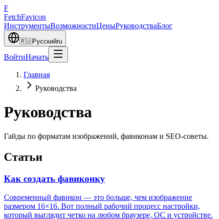
F
Fetch
Favicon
Инструменты
Возможности
Цены
Руководства
Блог
🇷🇺
Русский
ru
Войти
Начать
Главная
Руководства
Руководства
Гайды по форматам изображений, фавиконам и SEO-советы.
Статьи
Как создать фавиконку
Современный фавикон — это больше, чем изображение
размером 16×16. Вот полный рабочий процесс настройки,
который выглядит четко на любом браузере, ОС и устройстве.