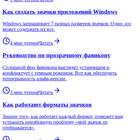
Как создать значки приложений Windows
Windows запрашивает 7 разных размеров значков. Один .ico
может содержать их все.
4
мин чтения
Читать
Руководство по прозрачному фавикону
Сплошной фон фавикона выглядит устаревшим и
конфликтует с темным режимом. Вот как обеспечить
непрерывность альфа-версии.
3
мин чтения
Читать
Как работают форматы значков
Знание того, как работает каждый формат, поможет вам
устранить неизбежную проблему «мой значок не
отображается».