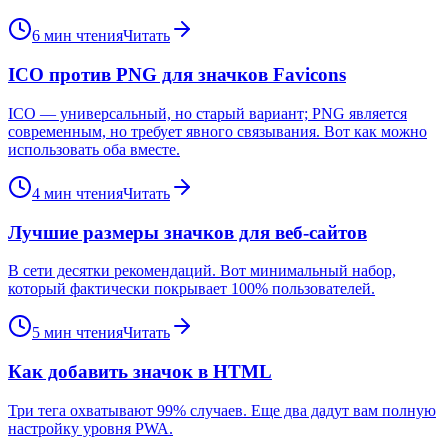
6
мин чтения
Читать
ICO против PNG для значков Favicons
ICO — универсальный, но старый вариант; PNG является
современным, но требует явного связывания. Вот как можно
использовать оба вместе.
4
мин чтения
Читать
Лучшие размеры значков для веб-сайтов
В сети десятки рекомендаций. Вот минимальный набор,
который фактически покрывает 100% пользователей.
5
мин чтения
Читать
Как добавить значок в HTML
Три тега охватывают 99% случаев. Еще два дадут вам полную
настройку уровня PWA.