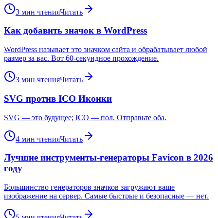
3
мин чтения
Читать
Как добавить значок в WordPress
WordPress называет это значком сайта и обрабатывает любой
размер за вас. Вот 60-секундное прохождение.
3
мин чтения
Читать
SVG против ICO Иконки
SVG — это будущее; ICO — пол. Отправьте оба.
4
мин чтения
Читать
Лучшие инструменты-генераторы Favicon в 2026
году
Большинство генераторов значков загружают ваше
изображение на сервер. Самые быстрые и безопасные — нет.
5
мин чтения
Читать