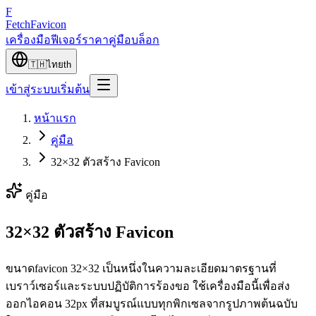
F
Fetch
Favicon
เครื่องมือ
ฟีเจอร์
ราคา
คู่มือ
บล็อก
🇹🇭
ไทย
th
เข้าสู่ระบบ
เริ่มต้น
หน้าแรก
คู่มือ
32×32 ตัวสร้าง Favicon
คู่มือ
32×32 ตัวสร้าง Favicon
ขนาดfavicon 32×32 เป็นหนึ่งในความละเอียดมาตรฐานที่
เบราว์เซอร์และระบบปฏิบัติการร้องขอ ใช้เครื่องมือนี้เพื่อส่ง
ออกไอคอน 32px ที่สมบูรณ์แบบทุกพิกเซลจากรูปภาพต้นฉบับ