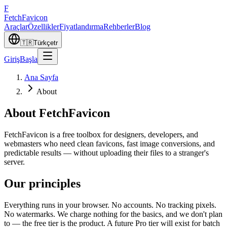
F
Fetch
Favicon
Araçlar
Özellikler
Fiyatlandırma
Rehberler
Blog
🇹🇷
Türkçe
tr
Giriş
Başla
Ana Sayfa
About
About FetchFavicon
FetchFavicon is a free toolbox for designers, developers, and
webmasters who need clean favicons, fast image conversions, and
predictable results — without uploading their files to a stranger's
server.
Our principles
Everything runs in your browser. No accounts. No tracking pixels.
No watermarks. We charge nothing for the basics, and we don't plan
to — the free tier is the product. A future Pro tier will exist for batch