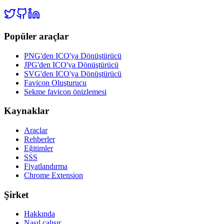
Popüler araçlar
PNG'den ICO'ya Dönüştürücü
JPG'den ICO'ya Dönüştürücü
SVG'den ICO'ya Dönüştürücü
Favicon Oluşturucu
Sekme favicon önizlemesi
Kaynaklar
Araçlar
Rehberler
Eğitimler
SSS
Fiyatlandırma
Chrome Extension
Şirket
Hakkında
Nasıl çalışır