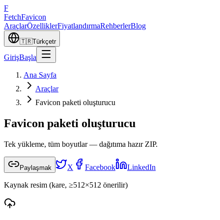
F
Fetch
Favicon
Araçlar
Özellikler
Fiyatlandırma
Rehberler
Blog
🇹🇷
Türkçe
tr
Giriş
Başla
Ana Sayfa
Araçlar
Favicon paketi oluşturucu
Favicon paketi oluşturucu
Tek yükleme, tüm boyutlar — dağıtıma hazır ZIP.
X
Facebook
LinkedIn
Paylaşmak
Kaynak resim (kare, ≥512×512 önerilir)