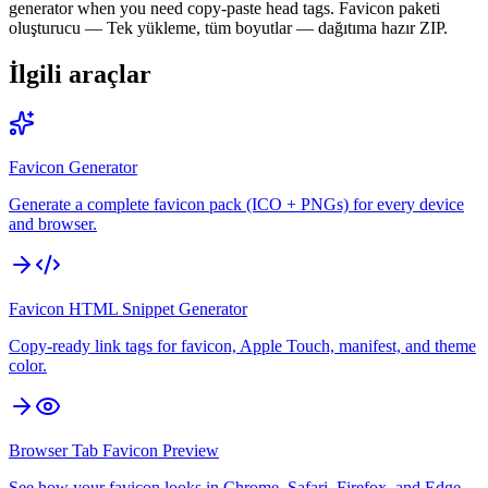
generator when you need copy-paste head tags. Favicon paketi
oluşturucu — Tek yükleme, tüm boyutlar — dağıtıma hazır ZIP.
İlgili araçlar
Favicon Generator
Generate a complete favicon pack (ICO + PNGs) for every device
and browser.
Favicon HTML Snippet Generator
Copy-ready link tags for favicon, Apple Touch, manifest, and theme
color.
Browser Tab Favicon Preview
See how your favicon looks in Chrome, Safari, Firefox, and Edge