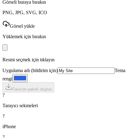
Görseli buraya bırakın
PNG, JPG, SVG, ICO
Görsel yükle
Yüklemek için bırakın
Resmi seçmek için tıklayın
Uygulama adı (bildirim için)
Tema
rengi
Favicon paketi oluştur
?
Tarayıcı sekmeleri
?
iPhone
?