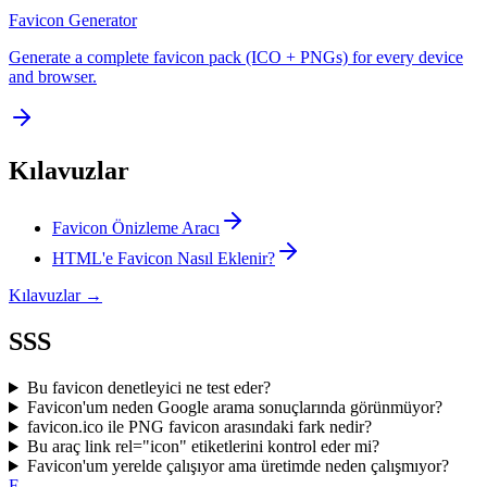
Favicon Generator
Generate a complete favicon pack (ICO + PNGs) for every device
and browser.
Kılavuzlar
Favicon Önizleme Aracı
HTML'e Favicon Nasıl Eklenir?
Kılavuzlar
→
SSS
Bu favicon denetleyici ne test eder?
Favicon'um neden Google arama sonuçlarında görünmüyor?
favicon.ico ile PNG favicon arasındaki fark nedir?
Bu araç link rel="icon" etiketlerini kontrol eder mi?
Favicon'um yerelde çalışıyor ama üretimde neden çalışmıyor?
F