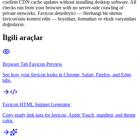
confirm CDN cache updates without installing desktop software. All
checks run from your browser with no server-side crawling of
private networks. Favicon denetleyici — Herhangi bir sitenin
favicon'unu kontrol edin — boyutları, formatları ve eksik varyantları
doğrulayın.
İlgili araçlar
Browser Tab Favicon Preview
See how your favicon looks in Chrome, Safari, Firefox, and Edge
tabs.
Favicon HTML Snippet Generator
Copy-ready link tags for favicon, Apple Touch, manifest, and theme
color.