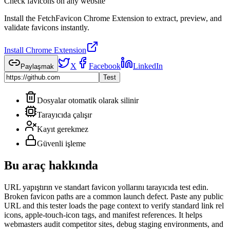
Check favicons on any website
Install the FetchFavicon Chrome Extension to extract, preview, and
validate favicons instantly.
Install Chrome Extension
X
Facebook
LinkedIn
Paylaşmak
Test
Dosyalar otomatik olarak silinir
Tarayıcıda çalışır
Kayıt gerekmez
Güvenli işleme
Bu araç hakkında
URL yapıştırın ve standart favicon yollarını tarayıcıda test edin.
Broken favicon paths are a common launch defect. Paste any public
URL and this tester loads the page context to verify standard link rel
icons, apple-touch-icon tags, and manifest references. It helps
webmasters audit competitor sites, debug staging environments, and