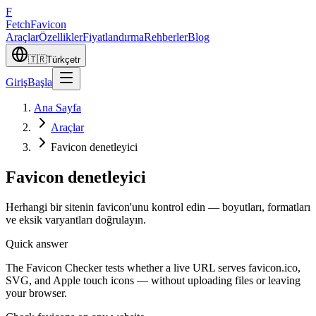
F
Fetch
Favicon
Araçlar
Özellikler
Fiyatlandırma
Rehberler
Blog
🇹🇷
Türkçe
tr
Giriş
Başla
Ana Sayfa
Araçlar
Favicon denetleyici
Favicon denetleyici
Herhangi bir sitenin favicon'unu kontrol edin — boyutları, formatları
ve eksik varyantları doğrulayın.
Quick answer
The Favicon Checker tests whether a live URL serves favicon.ico,
SVG, and Apple touch icons — without uploading files or leaving
your browser.