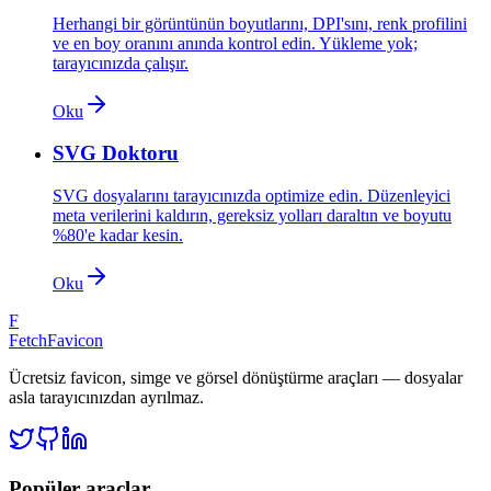
Herhangi bir görüntünün boyutlarını, DPI'sını, renk profilini
ve en boy oranını anında kontrol edin. Yükleme yok;
tarayıcınızda çalışır.
Oku
SVG Doktoru
SVG dosyalarını tarayıcınızda optimize edin. Düzenleyici
meta verilerini kaldırın, gereksiz yolları daraltın ve boyutu
%80'e kadar kesin.
Oku
F
FetchFavicon
Ücretsiz favicon, simge ve görsel dönüştürme araçları — dosyalar
asla tarayıcınızdan ayrılmaz.
Popüler araçlar