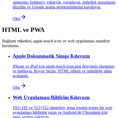
simgenizi Settings'e yükleyin, yayınlayın, önbellek sorunlarını
düzeltin ve Google arama gereksinimlerini karşılayın.
Oku
HTML ve PWA
Bağlantı etiketleri, apple-touch-icon ve web uygulaması manifest
kurulumu.
Apple Dokunmatik Simge Kılavuzu
iPhone ve iPad için apple-touch-icon.png dosyasını oluşturun
ve bağlayın. Boyut, biçim, HTML etiketi ve önbelleğe alma
açıklandı.
Oku
Web Uygulaması Bildirim Kılavuzu
192×192 ve 512×512 simgeleri, tema rengini içeren bir web
uygulaması bildirimi yazın ve Android ile Chromium için
meta verileri yükleyin.