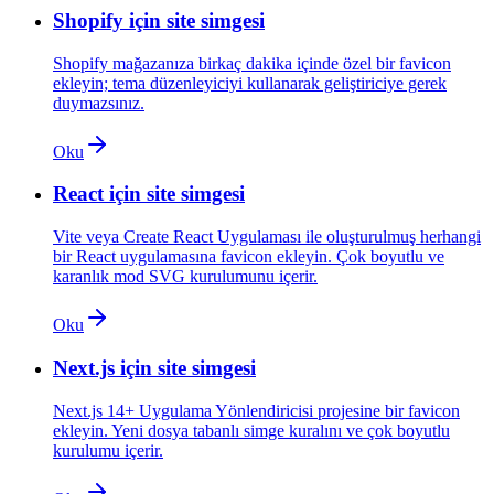
Shopify için site simgesi
Shopify mağazanıza birkaç dakika içinde özel bir favicon
ekleyin; tema düzenleyiciyi kullanarak geliştiriciye gerek
duymazsınız.
Oku
React için site simgesi
Vite veya Create React Uygulaması ile oluşturulmuş herhangi
bir React uygulamasına favicon ekleyin. Çok boyutlu ve
karanlık mod SVG kurulumunu içerir.
Oku
Next.js için site simgesi
Next.js 14+ Uygulama Yönlendiricisi projesine bir favicon
ekleyin. Yeni dosya tabanlı simge kuralını ve çok boyutlu
kurulumu içerir.