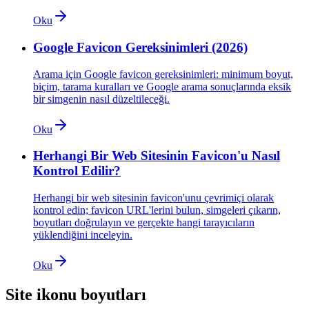
Oku
Google Favicon Gereksinimleri (2026)
Arama için Google favicon gereksinimleri: minimum boyut,
biçim, tarama kuralları ve Google arama sonuçlarında eksik
bir simgenin nasıl düzeltileceği.
Oku
Herhangi Bir Web Sitesinin Favicon'u Nasıl
Kontrol Edilir?
Herhangi bir web sitesinin favicon'unu çevrimiçi olarak
kontrol edin; favicon URL'lerini bulun, simgeleri çıkarın,
boyutları doğrulayın ve gerçekte hangi tarayıcıların
yüklendiğini inceleyin.
Oku
Site ikonu boyutları