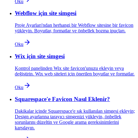
Oku
Webflow için site simgesi
Proje Ayarları'ndan herhangi bir Webflow sitesine bir favicon
yükleyin. Boyutlar, formatlar ve önbellek bozma ipuçları.
Oku
Wix için site simgesi
Kontrol panelinden Wix site favicon'unuzu ekleyin veya
değiştirin. Wix web siteleri için önerilen boyutlar ve formatlar.
Oku
Squarespace'e Favicon Nasıl Eklenir?
Dakikalar içinde Squarespace'e sık kullanılan simgesi ekleyin;
Design ayarlarına tarayıcı simgenizi yükleyin, önbellek
sorunlarını düzeltin ve Google arama gereksinimlerini
karşılayın.