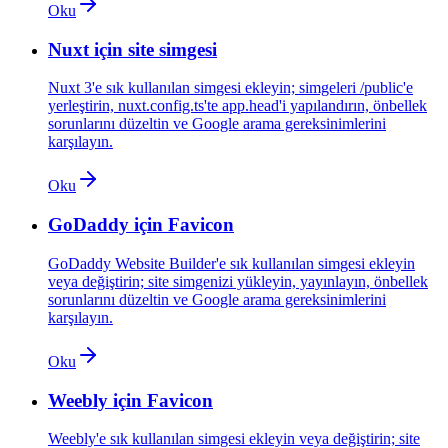
Oku
Nuxt için site simgesi
Nuxt 3'e sık kullanılan simgesi ekleyin; simgeleri /public'e
yerleştirin, nuxt.config.ts'te app.head'i yapılandırın, önbellek
sorunlarını düzeltin ve Google arama gereksinimlerini
karşılayın.
Oku
GoDaddy için Favicon
GoDaddy Website Builder'e sık kullanılan simgesi ekleyin
veya değiştirin; site simgenizi yükleyin, yayınlayın, önbellek
sorunlarını düzeltin ve Google arama gereksinimlerini
karşılayın.
Oku
Weebly için Favicon
Weebly'e sık kullanılan simgesi ekleyin veya değiştirin; site