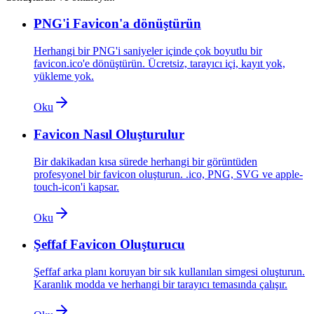
PNG'i Favicon'a dönüştürün
Herhangi bir PNG'i saniyeler içinde çok boyutlu bir
favicon.ico'e dönüştürün. Ücretsiz, tarayıcı içi, kayıt yok,
yükleme yok.
Oku
Favicon Nasıl Oluşturulur
Bir dakikadan kısa sürede herhangi bir görüntüden
profesyonel bir favicon oluşturun. .ico, PNG, SVG ve apple-
touch-icon'i kapsar.
Oku
Şeffaf Favicon Oluşturucu
Şeffaf arka planı koruyan bir sık ​​kullanılan simgesi oluşturun.
Karanlık modda ve herhangi bir tarayıcı temasında çalışır.