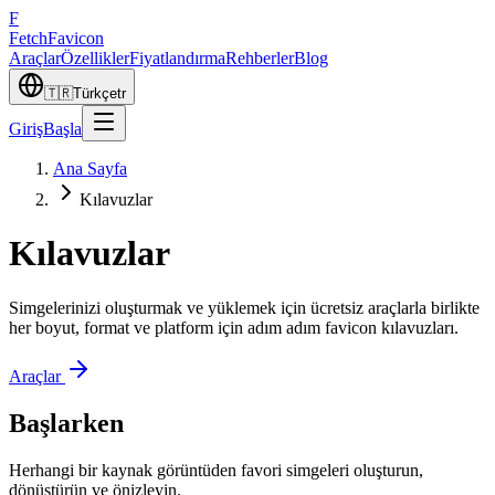
F
Fetch
Favicon
Araçlar
Özellikler
Fiyatlandırma
Rehberler
Blog
🇹🇷
Türkçe
tr
Giriş
Başla
Ana Sayfa
Kılavuzlar
Kılavuzlar
Simgelerinizi oluşturmak ve yüklemek için ücretsiz araçlarla birlikte
her boyut, format ve platform için adım adım favicon kılavuzları.
Araçlar
Başlarken
Herhangi bir kaynak görüntüden favori simgeleri oluşturun,
dönüştürün ve önizleyin.