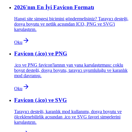
2026'nın En İyi Favicon Formatı
Hangi site simgesi biçimini göndermelisiniz? Tarayıcı desteği,
dosya boyutu ve netlik açısından ICO, PNG ve SVG'i
karşılaştırın.
Oku
Favicon (.ico) ve PNG
.ico ve PNG favicon'larının yan yana karşılaştırması: çoklu
boyut desteği, dosya boyutu, tarayıcı uyumluluğu ve karanlık
mod davranışı.
Oku
Favicon (.ico) ve SVG
Tarayıcı desteği, karanlık mod kullanımı, dosya boyutu ve
ölçeklenebilirlik açısından .ico ve SVG favori simgelerini
karşılaştırın.