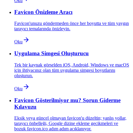
Oku
Favicon Önizleme Aracı
Favicon'unuzu göndermeden önce her boyutta ve tüm yaygın
tarayıcı temalarında önizleyin.
Oku
Uygulama Simgesi Oluşturucu
Tek bir kaynak görselden iOS, Android, Windows ve macOS
için ihtiyacınız olan tüm uygulama simgesi boyutlarını
oluşturun.
Oku
Favicon Gösterilmiyor mu? Sorun Giderme
Kılavuzu
Eksik veya güncel olmayan favicon'u düzeltin; yanlış yollar,
tarayıcı önbelleği, Google dizine ekleme gecikmeleri ve
bozuk favicon.ico adım adım açıklanıyor.