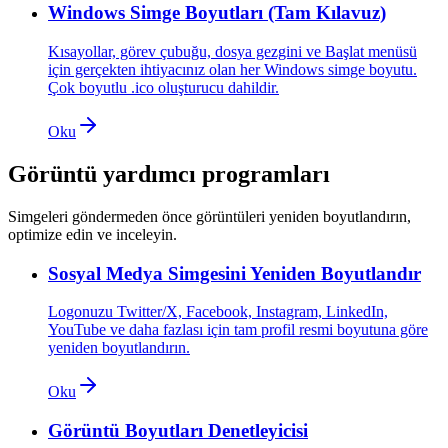
Windows Simge Boyutları (Tam Kılavuz)
Kısayollar, görev çubuğu, dosya gezgini ve Başlat menüsü
için gerçekten ihtiyacınız olan her Windows simge boyutu.
Çok boyutlu .ico oluşturucu dahildir.
Oku
Görüntü yardımcı programları
Simgeleri göndermeden önce görüntüleri yeniden boyutlandırın,
optimize edin ve inceleyin.
Sosyal Medya Simgesini Yeniden Boyutlandır
Logonuzu Twitter/X, Facebook, Instagram, LinkedIn,
YouTube ve daha fazlası için tam profil resmi boyutuna göre
yeniden boyutlandırın.
Oku
Görüntü Boyutları Denetleyicisi