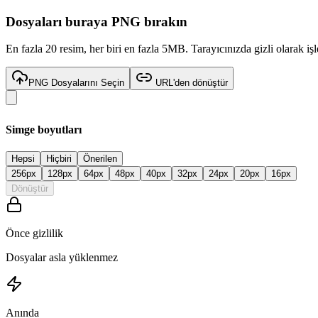
Dosyaları buraya
PNG
bırakın
En fazla 20 resim, her biri en fazla 5MB. Tarayıcınızda gizli olarak işl
PNG Dosyalarını Seçin
URL'den dönüştür
Simge boyutları
Hepsi
Hiçbiri
Önerilen
256
px
128
px
64
px
48
px
40
px
32
px
24
px
20
px
16
px
Dönüştür
Önce gizlilik
Dosyalar asla yüklenmez
Anında