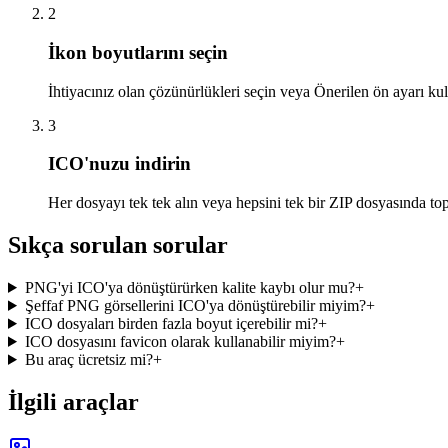
2
İkon boyutlarını seçin
İhtiyacınız olan çözünürlükleri seçin veya Önerilen ön ayarı kul
3
ICO'nuzu indirin
Her dosyayı tek tek alın veya hepsini tek bir ZIP dosyasında top
Sıkça sorulan sorular
PNG'yi ICO'ya dönüştürürken kalite kaybı olur mu?
+
Şeffaf PNG görsellerini ICO'ya dönüştürebilir miyim?
+
ICO dosyaları birden fazla boyut içerebilir mi?
+
ICO dosyasını favicon olarak kullanabilir miyim?
+
Bu araç ücretsiz mi?
+
İlgili araçlar