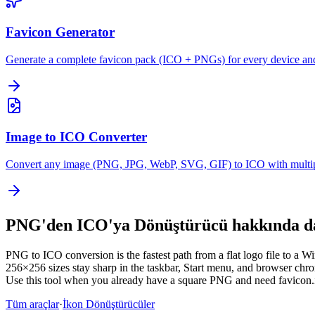
Favicon Generator
Generate a complete favicon pack (ICO + PNGs) for every device an
Image to ICO Converter
Convert any image (PNG, JPG, WebP, SVG, GIF) to ICO with multipl
PNG'den ICO'ya Dönüştürücü hakkında dah
PNG to ICO conversion is the fastest path from a flat logo file to a
256×256 sizes stay sharp in the taskbar, Start menu, and browser chr
Use this tool when you already have a square PNG and need favicon.ico
Tüm araçlar
·
İkon Dönüştürücüler