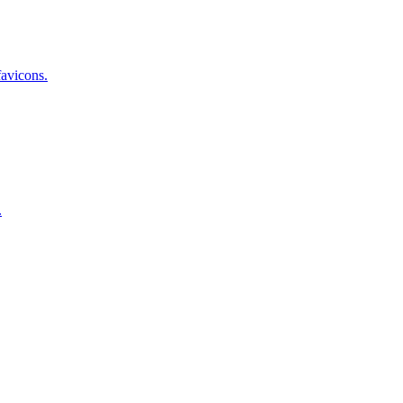
avicons.
.