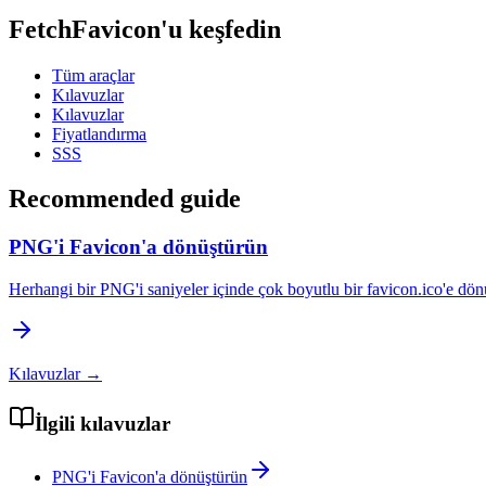
FetchFavicon'u keşfedin
Tüm araçlar
Kılavuzlar
Kılavuzlar
Fiyatlandırma
SSS
Recommended guide
PNG'i Favicon'a dönüştürün
Herhangi bir PNG'i saniyeler içinde çok boyutlu bir favicon.ico'e dönü
Kılavuzlar
→
İlgili kılavuzlar
PNG'i Favicon'a dönüştürün