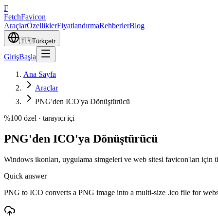
F
Fetch
Favicon
Araçlar
Özellikler
Fiyatlandırma
Rehberler
Blog
🇹🇷
Türkçe
tr
Giriş
Başla
Ana Sayfa
Araçlar
PNG'den ICO'ya Dönüştürücü
%100 özel · tarayıcı içi
PNG'den ICO'ya Dönüştürücü
Windows ikonları, uygulama simgeleri ve web sitesi favicon'ları için
Quick answer
PNG to ICO converts a PNG image into a multi-size .ico file for web