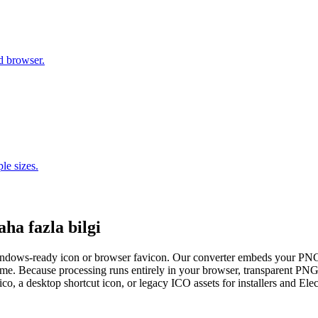
d browser.
e sizes.
a fazla bilgi
 Windows-ready icon or browser favicon. Our converter embeds your PNG
ome. Because processing runs entirely in your browser, transparent PNGs
, a desktop shortcut icon, or legacy ICO assets for installers and Elec