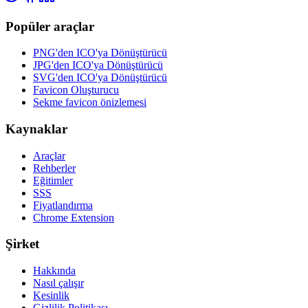
Popüler araçlar
PNG'den ICO'ya Dönüştürücü
JPG'den ICO'ya Dönüştürücü
SVG'den ICO'ya Dönüştürücü
Favicon Oluşturucu
Sekme favicon önizlemesi
Kaynaklar
Araçlar
Rehberler
Eğitimler
SSS
Fiyatlandırma
Chrome Extension
Şirket
Hakkında
Nasıl çalışır
Kesinlik
Gizlilik Politikası