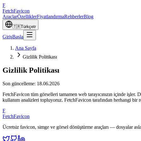
F
Fetch
Favicon
Araçlar
Özellikler
Fiyatlandırma
Rehberler
Blog
🇹🇷
Türkçe
tr
Giriş
Başla
Ana Sayfa
Gizlilik Politikası
Gizlilik Politikası
Son güncelleme
:
18.06.2026
FetchFavicon tüm görselleri tamamen web tarayıcınızın içinde işler. D
kullanım analizleri topluyoruz. FetchFavicon tarafından herhangi bir
F
FetchFavicon
Ücretsiz favicon, simge ve görsel dönüştürme araçları — dosyalar asla