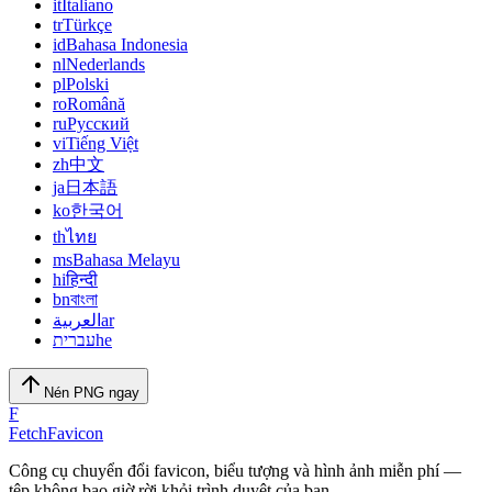
it
Italiano
tr
Türkçe
id
Bahasa Indonesia
nl
Nederlands
pl
Polski
ro
Română
ru
Русский
vi
Tiếng Việt
zh
中文
ja
日本語
ko
한국어
th
ไทย
ms
Bahasa Melayu
hi
हिन्दी
bn
বাংলা
العربية
ar
עברית
he
Nén PNG ngay
F
FetchFavicon
Công cụ chuyển đổi favicon, biểu tượng và hình ảnh miễn phí —
tệp không bao giờ rời khỏi trình duyệt của bạn.