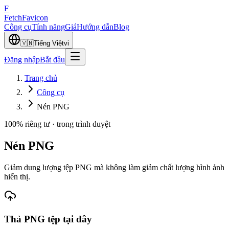
F
Fetch
Favicon
Công cụ
Tính năng
Giá
Hướng dẫn
Blog
🇻🇳
Tiếng Việt
vi
Đăng nhập
Bắt đầu
Trang chủ
Công cụ
Nén PNG
100% riêng tư · trong trình duyệt
Nén PNG
Giảm dung lượng tệp PNG mà không làm giảm chất lượng hình ảnh
hiển thị.
Thả
PNG
tệp tại đây