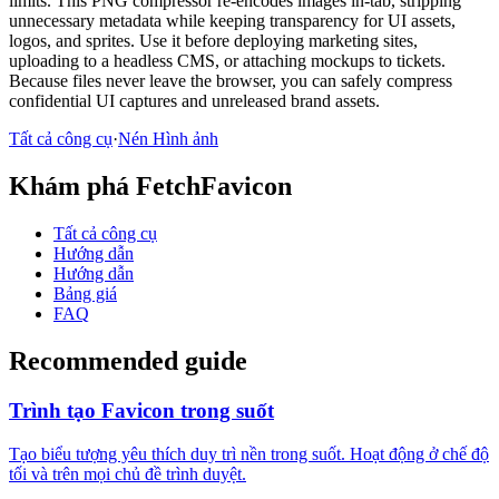
limits. This PNG compressor re-encodes images in-tab, stripping
unnecessary metadata while keeping transparency for UI assets,
logos, and sprites. Use it before deploying marketing sites,
uploading to a headless CMS, or attaching mockups to tickets.
Because files never leave the browser, you can safely compress
confidential UI captures and unreleased brand assets.
Tất cả công cụ
·
Nén Hình ảnh
Khám phá FetchFavicon
Tất cả công cụ
Hướng dẫn
Hướng dẫn
Bảng giá
FAQ
Recommended guide
Trình tạo Favicon trong suốt
Tạo biểu tượng yêu thích duy trì nền trong suốt. Hoạt động ở chế độ
tối và trên mọi chủ đề trình duyệt.