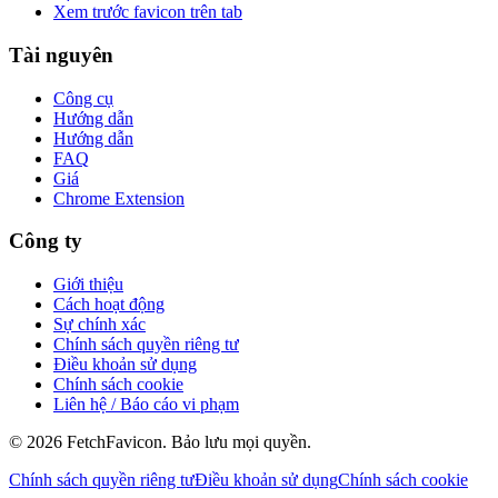
Xem trước favicon trên tab
Tài nguyên
Công cụ
Hướng dẫn
Hướng dẫn
FAQ
Giá
Chrome Extension
Công ty
Giới thiệu
Cách hoạt động
Sự chính xác
Chính sách quyền riêng tư
Điều khoản sử dụng
Chính sách cookie
Liên hệ / Báo cáo vi phạm
©
2026
FetchFavicon.
Bảo lưu mọi quyền.
Chính sách quyền riêng tư
Điều khoản sử dụng
Chính sách cookie