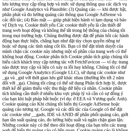
lưu lượng truy cập tổng hợp và mức sử dụng thông qua các dịch vụ
như Google Analytics và Plausible; (3) Quảng cáo — khi được bật,
phân phát và đo lường quảng cáo thông qua Google AdSense và
các đối tác; (4) Bảo mật — giúp phát hiện hành vi lạm dụng và bảo
vệ Dịch vụ. Cookie thiết yếu Các cookie thiết yếu là cần thiết để
trang web hoạt động và không thể tắt trong hệ thống của chúng tôi
trong mọi trường hợp. Chúng thường được đặt để phản hồi các hành
động bạn thực hiện, chẳng hạn như đặt tùy chọn quyền riêng tư
hoặc sử dụng các tính năng cốt lõi. Bạn có thể đặt trình duyệt của
mình chặn các cookie này nhưng một số phần của trang web có thể
không hoạt động. Cookie phân tích Cookie phân tích giúp chúng tôi
hiểu cách khách truy cập tương tác với FetchFavicon — ví dụ: trang
nào được truy cập và liệu có xảy ra lỗi hay không. Chúng tôi có thể
sử dụng Google Analytics (Google LLC), sử dụng các cookie như
_ga và _gid với thời gian lưu giữ khác nhau (thường lên tới 2 năm
đối với _ga). Chúng tôi cũng có thể sử dụng Phân tích hợp lý, được
thiết kế để giảm thiểu việc thu thập dữ liệu cá nhân. Cookie phân
tích không cần thiết ở nhiều khu vực pháp lý và cần có sự đồng ý
của bạn khi luật pháp bắt buộc (ví dụ: ở EEA và Vương quốc Anh).
Cookie quảng cáo Khi chúng tôi hiển thị Google AdSense hoặc
quảng cáo tương tự, Google và các đối tác của Google có thể đặt
các cookie như __gads, IDE và ANID để phân phối quảng cáo, giới
hạn tần suất quảng cáo, đo lường hiệu suất và ngăn chặn gian lận.
Những cookie này có thể theo dõi hoạt động của bạn trên các trang
web để hiển thị quảng cáo có liên quan. Cookie quảng cáo là không