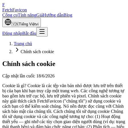
F
Fetch
Favicon
Công cụ
Tính năng
Giá
Hướng dẫn
Blog
🇻🇳
Tiếng Việt
vi
Đăng nhập
Bắt đầu
Trang chủ
Chính sách cookie
Chính sách cookie
Cập nhật lần cuối
:
18/6/2026
Cookie là gì? Cookie là các tệp văn bản nhỏ được lưu trữ trên thiết
bị của bạn khi bạn truy cập một trang web. Các công nghệ tương tự
bao gồm lưu trữ cục bộ, lưu trữ phiên và pixel. Chính sách cookie
này giải thích cách FetchFavicon ("chúng tôi") sử dụng cookie và
cách bạn có thể kiểm soát chúng. Nó nên được đọc cùng với Chính
sách bảo mật của chúng tôi. Cách chúng tôi sử dụng cookie Chúng
tôi sử dụng cookie và các công nghệ tương tự cho: (1) Hoạt động
thiết yếu — ghi nhớ các tùy chọn giao diện người dùng (ví dụ: trạng
thái thanh bên) và đảm bảo chức năng cơ bản; (2) Phân tích — hiểu