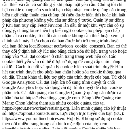
cần thiết và cần có sự đồng ý khi pháp luật yêu cầu. Chúng tôi chỉ
bật cookie quảng cáo sau khi bạn chấp nhận cookie quảng cáo trong
biểu ngữ chấp thuận của chúng tôi (nếu được hiển thị) hoặc khi luật
pháp địa phương không yêu cầu sự đồng ý trước. Quản lý sự đồng
ý Khi bạn truy cập FetchFavicon lần đầu từ một khu vực cần có sự
đồng ý, chúng tôi sẽ hiển thị biểu ngữ cookie cho phép bạn chấp
nhận tất cả cookie, từ chối các cookie không cần thiết hoặc xem lại
chính sách này. Lựa chọn của bạn được lưu trữ trong trình duyệt
của bạn (khóa localStorage: getfavicon_cookie_consent). Bạn có thể
thay đổi ý định bất kỳ lúc nào bằng cách xóa dữ liệu trang web hoặc
nhấp vào "Cài đặt cookie" ở chân trang trang web nếu có. Các
cookie thiết yếu vẫn có thể được sử dụng để cung cấp chức năng
cốt lõi. Cách từ chối và quản lý cookie Kiểm soát trình duyệt: Hầu
hết các trình duyệt cho phép bạn chặn hoặc xóa cookie thông qua
cài đặt. Tham khảo tài liệu trợ giúp của trình duyệt của bạn. Từ chối
Google Analytics: Cài đặt Tiện ích bổ sung trình duyệt từ chối
Google Analytics hoặc sử dụng cài đặt trình duyệt để chặn cookie
phân tích. Cài đặt quảng cáo Google: Quản lý quảng cáo được cá
nhân hóa tại https://adssettings.google.com. Sáng kiến ​​Quảng cáo
Mạng: Chọn không tham gia nhiều cookie quảng cáo tại
https://optout.networkadvertising.org. Liên minh quảng cáo kỹ thuật
số: https://optout.aboutads.info. Lựa chọn trực tuyến của bạn (EU):
https://www.youronlinechoices.eu. Hợp lý: Không sử dụng cookie
theo dõi nhiều trang trong cấu hình mặc định của nó; xem
plausible.io/privacy-policy. Lưu giữ cookie Cookie phiên hết hạn