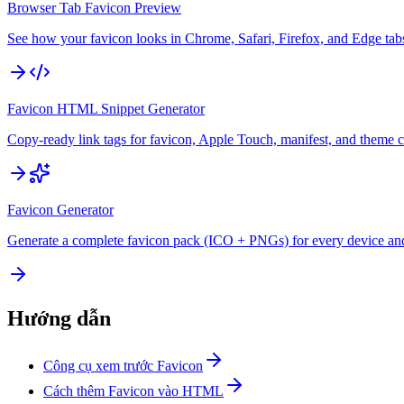
Browser Tab Favicon Preview
See how your favicon looks in Chrome, Safari, Firefox, and Edge tab
Favicon HTML Snippet Generator
Copy-ready link tags for favicon, Apple Touch, manifest, and theme c
Favicon Generator
Generate a complete favicon pack (ICO + PNGs) for every device an
Hướng dẫn
Công cụ xem trước Favicon
Cách thêm Favicon vào HTML