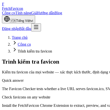
F
Fetch
Favicon
Công cụ
Tính năng
Giá
Hướng dẫn
Blog
🇻🇳
Tiếng Việt
vi
Đăng nhập
Bắt đầu
Trang chủ
Công cụ
Trình kiểm tra favicon
Trình kiểm tra favicon
Kiểm tra favicon của mọi website — xác thực kích thước, định dạng v
Quick answer
The Favicon Checker tests whether a live URL serves favicon.ico, SV
Check favicons on any website
Install the FetchFavicon Chrome Extension to extract, preview, and val