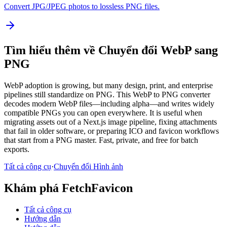
Convert JPG/JPEG photos to lossless PNG files.
Tìm hiểu thêm về Chuyển đổi WebP sang
PNG
WebP adoption is growing, but many design, print, and enterprise
pipelines still standardize on PNG. This WebP to PNG converter
decodes modern WebP files—including alpha—and writes widely
compatible PNGs you can open everywhere. It is useful when
migrating assets out of a Next.js image pipeline, fixing attachments
that fail in older software, or preparing ICO and favicon workflows
that start from a PNG master. Fast, private, and free for batch
exports.
Tất cả công cụ
·
Chuyển đổi Hình ảnh
Khám phá FetchFavicon
Tất cả công cụ
Hướng dẫn