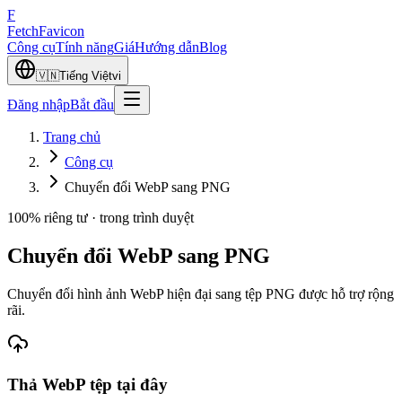
F
Fetch
Favicon
Công cụ
Tính năng
Giá
Hướng dẫn
Blog
🇻🇳
Tiếng Việt
vi
Đăng nhập
Bắt đầu
Trang chủ
Công cụ
Chuyển đổi WebP sang PNG
100% riêng tư · trong trình duyệt
Chuyển đổi WebP sang PNG
Chuyển đổi hình ảnh WebP hiện đại sang tệp PNG được hỗ trợ rộng
rãi.
Thả
WebP
tệp tại đây