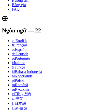
Hướng dẫn
Bảng giá
FAQ
Ngôn ngữ
—
22
en
English
fr
Français
es
Español
de
Deutsch
pt
Português
it
Italiano
tr
Türkçe
id
Bahasa Indonesia
nl
Nederlands
pl
Polski
ro
Română
ru
Русский
vi
Tiếng Việt
zh
中文
ja
日本語
ko
한국어