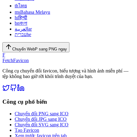
th
ไทย
ms
Bahasa Melayu
hi
हिन्दी
bn
বাংলা
العربية
ar
עברית
he
Chuyển WebP sang PNG ngay
F
FetchFavicon
Công cụ chuyển đổi favicon, biểu tượng và hình ảnh miễn phí —
tệp không bao giờ rời khỏi trình duyệt của bạn.
Công cụ phổ biến
Chuyển đổi PNG sang ICO
Chuyển đổi JPG sang ICO
Chuyển đổi SVG sang ICO
Tạo Favicon
Xem trước favicon trên tab