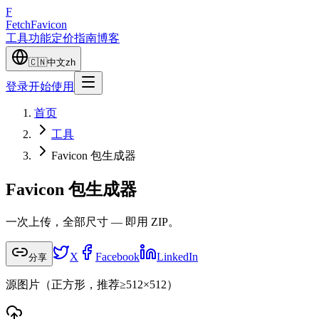
F
Fetch
Favicon
工具
功能
定价
指南
博客
🇨🇳
中文
zh
登录
开始使用
首页
工具
Favicon 包生成器
Favicon 包生成器
一次上传，全部尺寸 — 即用 ZIP。
X
Facebook
LinkedIn
分享
源图片（正方形，推荐≥512×512）