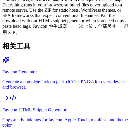
Everything runs in your browser, so brand files never upload to a
remote server. Use the ZIP for static hosts, WordPress themes, or
SPA frameworks that expect conventional filenames. Pair the
download with our HTML snippet generator when you need copy-
paste head tags. Favicon 包生成器 — 一次上传，全部尺寸 — 即
用 ZIP。
相关工具
Favicon Generator
Generate a complete favicon pack (ICO + PNGs) for every device
and browser.
Favicon HTML Snippet Generator
Copy-ready link tags for favicon, Apple Touch, manifest, and theme
color.