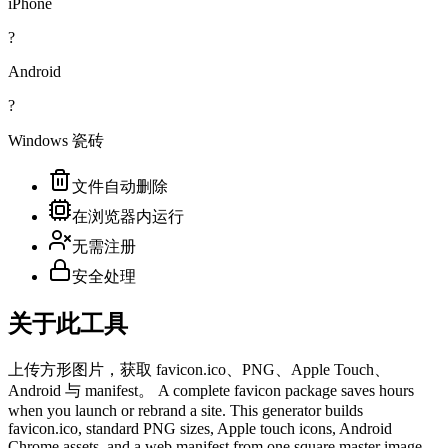
iPhone
?
Android
?
Windows 瓷砖
文件自动删除
在浏览器内运行
无需注册
安全处理
关于此工具
上传方形图片，获取 favicon.ico、PNG、Apple Touch、
Android 与 manifest。 A complete favicon package saves hours
when you launch or rebrand a site. This generator builds
favicon.ico, standard PNG sizes, Apple touch icons, Android
Chrome assets, and a web manifest from one square master image.